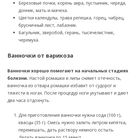
Березовые почки, корень аира, пустынник, череда,
донник, мать-и-мачеха.
Цветки календулы, трава репешка, горец, чабрец,
брусничный лист, лабазник.
Багульник, зверобой, герань, тысячелистник,
черемуха.
Ванночки от варикоза
Ванночки хорошо помогают на начальных стадиях
болезни.
Настой ромашки и липы снимет отечность,
ванночка из отвара ромашки избавит от судорог и
тяжести в ногах. После процедур ноги укутывают и дают
два часа отдохнуть.
Для приготовления ванночки нужна сода (100 г),
квасцы (35 г). Смесь нужно залить литром кипятка,
перемешать, дать раствору немного остыть.
Делать ванночки по 15 минут.